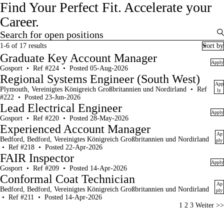
Find Your Perfect Fit.
Accelerate your
Career.
Search for open positions
Search for open positions
1-6 of 17 results
Sort by
Graduate Key Account Manager
Apply
Gosport
•
Ref #224
•
Posted 05-Aug-2026
Regional Systems Engineer (South West)
App
Plymouth, Vereinigtes Königreich Großbritannien und Nordirland
•
Ref
ly
#222
•
Posted 23-Jun-2026
Lead Electrical Engineer
Apply
Gosport
•
Ref #220
•
Posted 28-May-2026
Experienced Account Manager
Ap
Bedford, Bedford, Vereinigtes Königreich Großbritannien und Nordirland
ply
•
Ref #218
•
Posted 22-Apr-2026
FAIR Inspector
Apply
Gosport
•
Ref #209
•
Posted 14-Apr-2026
Conformal Coat Technician
Ap
Bedford, Bedford, Vereinigtes Königreich Großbritannien und Nordirland
ply
•
Ref #211
•
Posted 14-Apr-2026
Page
1
2
3
Weiter >>