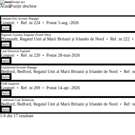
Cariera ta începe aici
Cicor
Acasă
Poziții deschise
1-6 din 17 rezultate
Graduate Key Account Manager
Gosport
•
Ref. nr.224
•
Postat 5-aug.-2026
Aplică
Regional Systems Engineer (South West)
Plymouth, Regatul Unit al Marii Britanii și Irlandei de Nord
•
Ref. nr.222
•
Aplică
Lead Electrical Engineer
Gosport
•
Ref. nr.220
•
Postat 28-mai-2026
Aplică
Experienced Account Manager
Bedford, Bedford, Regatul Unit al Marii Britanii și Irlandei de Nord
•
Ref. n
Aplică
FAIR Inspector
Gosport
•
Ref. nr.209
•
Postat 14-apr.-2026
Aplică
Conformal Coat Technician
Bedford, Bedford, Regatul Unit al Marii Britanii și Irlandei de Nord
•
Ref. n
Aplică
1-6 din 17 rezultate