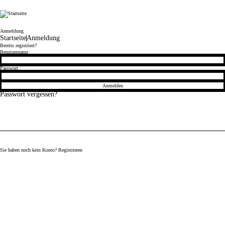
Cicor
Anmeldung
Startseite
Anmeldung
Bereits registriert?
Anmeldung
Benutzername
Passwort
Anmelden
Passwort vergessen?
Sie haben noch kein Konto?
Registrieren