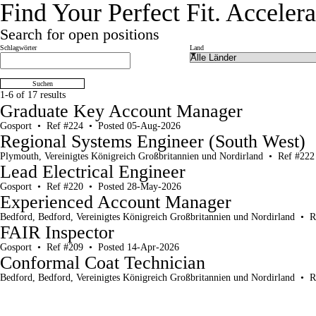
Find Your Perfect Fit.
Accelera
Search for open positions
Search for open positions
Schlagwörter
Land
Suchen
1-6 of 17 results
Graduate Key Account Manager
Gosport
•
Ref #224
•
Posted 05-Aug-2026
Regional Systems Engineer (South West)
Plymouth, Vereinigtes Königreich Großbritannien und Nordirland
•
Ref #222
Lead Electrical Engineer
Gosport
•
Ref #220
•
Posted 28-May-2026
Experienced Account Manager
Bedford, Bedford, Vereinigtes Königreich Großbritannien und Nordirland
•
R
FAIR Inspector
Gosport
•
Ref #209
•
Posted 14-Apr-2026
Conformal Coat Technician
Bedford, Bedford, Vereinigtes Königreich Großbritannien und Nordirland
•
R