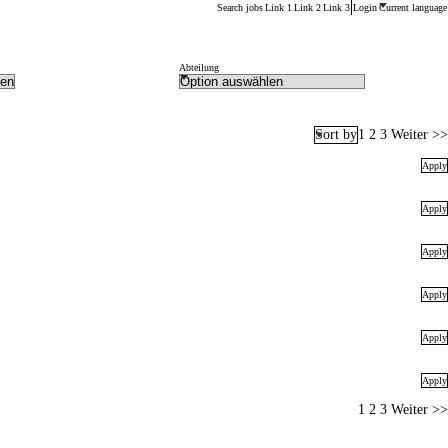
Main menu. Press enter or space keys to expands and esca
Search jobs
Link 1
Link 2
Link 3
Login
Current language
Abteilung
Page
1
2
3
Weiter >>
Sort by
Apply
Apply
Apply
Apply
Apply
Apply
Page
1
2
3
Weiter >>