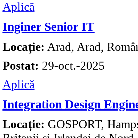
Aplică
Inginer Senior IT
Locație:
Arad, Arad, Româ
Postat:
29-oct.-2025
Aplică
Integration Design Engin
Locație:
GOSPORT, Hampshi
Britanii și Irlandei de Nord